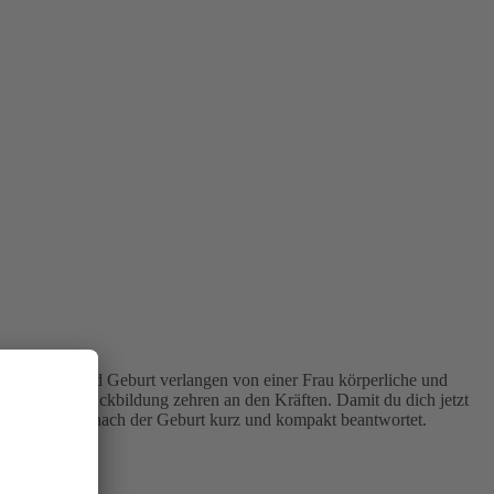
ngerschaft und Geburt verlangen von einer Frau körperliche und
e physische Rückbildung zehren an den Kräften. Damit du dich jetzt
n für die Zeit nach der Geburt kurz und kompakt beantwortet.