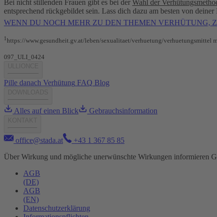
Bei nicht stillenden Frauen gibt es bei der
Wahl der Verhütungsmetho
entsprechend rückgebildet sein. Lass dich dazu am besten von deiner
WENN DU NOCH MEHR ZU DEN THEMEN VERHÜTUNG, ZY
1
https://www.gesundheit.gv.at/leben/sexualitaet/verhuetung/verhuetungsmittel m
097_ULI_0424
ULLIONCE
Pille danach
Verhütung
FAQ
Blog
DOWNLOADS
Alles auf einen Blick
Gebrauchsinformation
KONTAKT
office@stada.at
+43 1 367 85 85
Über Wirkung und mögliche unerwünschte Wirkungen informieren Ge
AGB
(DE)
AGB
(EN)
Datenschutzerklärung
Informationspflichten