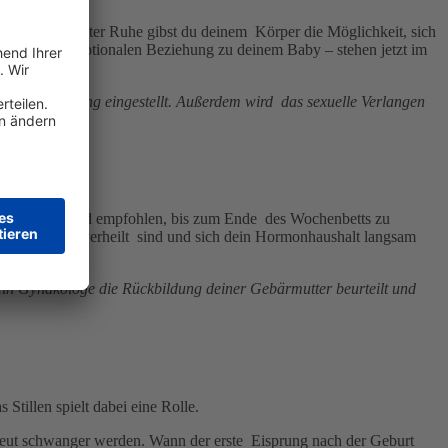
 Wochen gezielter Ruhe gibst du deinem Körper die Möglichkeit, sich
ufbau der emotionalen Beziehung zu deinem Baby – stehen jetzt im
uf Fortpflanzung eingestellt. Außerdem wird das sexuelle Verlangen
Allgemeinen wird empfohlen, bis zum Ende des Wochenbetts zu
sverletzungen verheilt sind und sich dein Hormonhaushalt langsam
ein Gynäkologe die Rückbildung deiner Gebärmutter beurteilt und
tillen spielt dabei eine Rolle.
erneut schwanger werden. Wann der erste Eisprung nach der Geburt