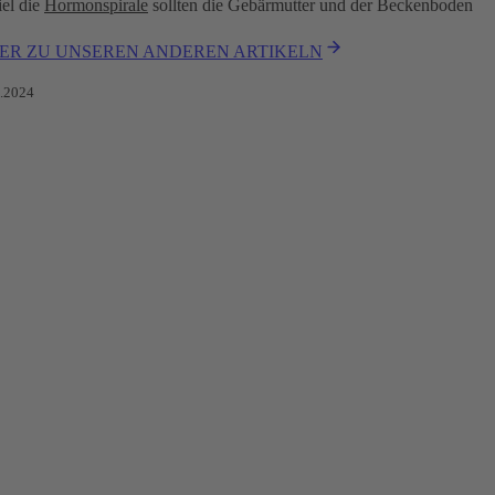
el die
Hormonspirale
sollten
die Gebärmutter und der Beckenboden
IER ZU UNSEREN ANDEREN ARTIKELN
4.2024