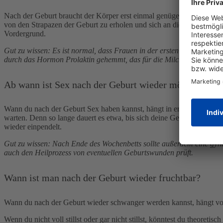
Nach der Geburt braucht der Körper erst einmal genügend Zeit, um zu
von den Strapazen der Geburt zu erholen und sich an die neuen Geg
Vordergrund.
Gut zu wissen: Es ist normal, dass Frauen in der ersten Zeit nach de
durch das Hormon Prolaktin gehemmt, das für die Milchbildung veran
Ab wann ist Sex nach der Geburt wieder möglich?
Wann du nach der Geburt Sex haben kannst, hängt in erster Linie da
warten. Denn so lange dauert es etwa, bis sich deine Geschlechtsorg
wieder einpendelt.
Gut zu wissen: Nach Ende des Wochenbetts sollte außerdem eine gyn
auch den Heilprozess von eventuellen Geburtswunden prüft.
Wann ist man nach der Geburt wieder fruchtbar?
Wann du nach der Geburt wieder schwanger werden kannst, hängt von m
Wenn du nicht voll stillst oder gar nicht stillst, könntest du theo