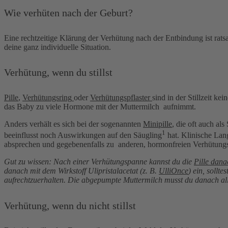
Wie verhüten nach der Geburt?
Eine rechtzeitige Klärung der Verhütung nach der Entbindung ist rat
deine ganz individuelle Situation.
Verhütung, wenn du stillst
Pille
,
Verhütungsring
oder
Verhütungspflaster
sind in der Stillzeit
kein
das Baby zu viele Hormone mit der Muttermilch aufnimmt.
Anders verhält es sich bei der sogenannten
Minipille
, die oft auch al
1
beeinflusst noch Auswirkungen auf den Säugling
hat. Klinische Lang
absprechen und gegebenenfalls zu anderen, hormonfreien Verhütungs
Gut zu wissen: Nach einer Verhütungspanne kannst du die
Pille dana
danach mit dem Wirkstoff Ulipristalacetat (z. B.
UlliOnce
) ein, sollt
aufrechtzuerhalten. Die abgepumpte Muttermilch musst du danach all
Verhütung, wenn du nicht stillst