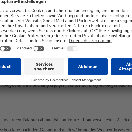
 heilen. Man nennt diese Zeit auch das Wochenbett. In diesen 6 bis 8
ebenheiten anzupassen. Ruhe, Genesung und das Bonding – also der A
r Geburt keine Lust auf Sex haben. Der Körper ist noch nicht wieder a
twortlich ist.
von ab, wann du dich wieder bereit fühlst und Lust auf Sex hast. Im 
ane von der Geburt erholt und zurückgebildet haben, eventuelle Geburt
äkologische Untersuchung erfolgen, bei der deine Gynäkologin oder d
ehreren Faktoren ab und ist von Frau zu Frau verschieden. Auch das S
retisch schon kurz nach der Geburt und auch während des Wochenflusses 