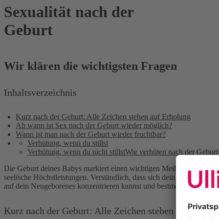
Sexualität nach der
Geburt
Wir klären die wichtigsten Fragen
Inhaltsverzeichnis
Kurz nach der Geburt: Alle Zeichen stehen auf Erholung
Ab wann ist Sex nach der Geburt wieder möglich?
Wann ist man nach der Geburt wieder fruchtbar?
Verhütung, wenn du stillst
Verhütung, wenn du nicht stillst
Wie verhüten nach der Geburt
Die Geburt deines Babys markiert einen wichtigen Meilenstein. Du u
seelische Höchstleistungen. Verständlich, dass sich dein Körper nun
auf dein Neugeborenes konzentrieren kannst und bestmöglich auf die 
Kurz nach der Geburt: Alle Zeichen stehen auf Erhol