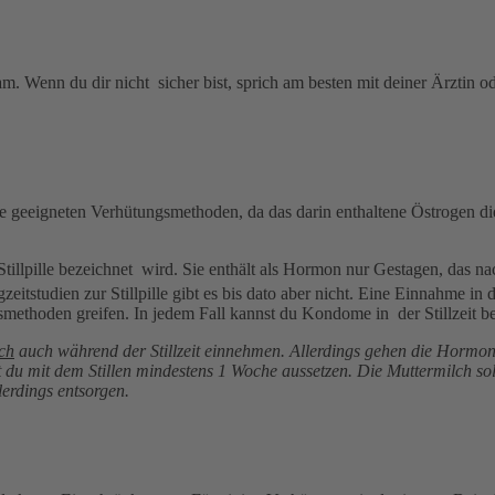
sam. Wenn du dir nicht sicher bist, sprich am besten mit deiner Ärzti
e
geeigneten Verhütungsmethoden, da das darin enthaltene Östrogen di
s Stillpille bezeichnet wird. Sie enthält als Hormon nur Gestagen, da
zeitstudien zur Stillpille gibt es bis dato aber nicht. Eine Einnahme in 
methoden greifen. In jedem Fall kannst du
Kondome
in der Stillzeit
ch
auch während der Stillzeit einnehmen. Allerdings gehen die Hormone
est du mit dem Stillen mindestens 1 Woche aussetzen. Die Muttermilch s
erdings entsorgen.