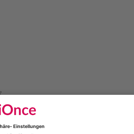
?
nd dein Körper haben eine bemerkenswerte Leistung vollbracht. Schwa
 in einem Ausnahmezustand befindet, die hormonelle Umstellung und di
kommende Zeit vorbereitet bist, haben wir für dich hier wichtige Frage
ung