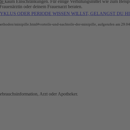
de
kaum Einschränkungen. Für einige Verhütungsmittel wie zum Beispi
 Frauenärztin oder deinem Frauenarzt beraten.
KLUS ODER PERIODE WISSEN WILLST, GELANGST DU H
ethoden/minipille.html#vorteile-und-nachteile-der-minipille, aufgerufen am 29.0
brauchsinformation, Arzt oder Apotheker.