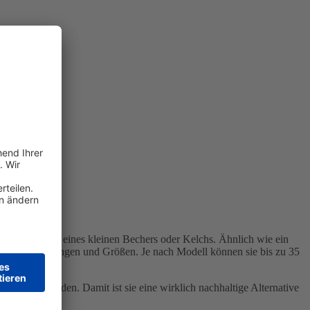
d hat die Form eines kleinen Bechers oder Kelchs. Ähnlich wie ein
denen Ausführungen und Größen. Je nach Modell können sie bis zu 35
rwendet werden. Damit ist sie eine wirklich nachhaltige Alternative