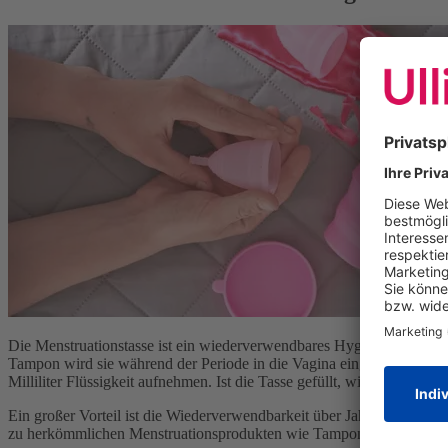
Die Menstruationstasse ist ein wiederverwendbares Hygieneprodukt für
Tampon wird sie während der Periode in die Vagina eingeführt, um d
Milliliter Flüssigkeit aufnehmen. Ist die Tasse gefüllt, wird sie herau
Ein großer Vorteil ist die Wiederverwendbarkeit über Jahre hinweg. N
zu herkömmlichen Menstruationsprodukten wie Tampons oder Binde