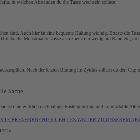
für, in welchen Abständen du die Tasse wechseln solltest.
en sind. Auch hier ist eine bequeme Haltung wichtig. Ertaste die Ta
n. Drücke die Menstruationstasse also zuerst ein wenig am Rand ein, um
szuspülen. Nach der letzten Blutung im Zyklus solltest du den Cup i
olle Sache
 sie ist eine wirklich nachhaltige, kostengünstige und komfortable A
KTE ERFAHREN? HIER GEHT ES WEITER ZU UNSEREM A
4.2024