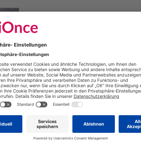
 die Periode. Meist wird sie aus medizinischem Silikon hergestellt un
ort das Menstruationsblut aufzufangen. Die Tassen gibt es in verschie
sgenommen und das Blut in die Toilette entleert.
ach jeder Menstruation kann die Tasse einfach ausgekocht und wiederve
n.