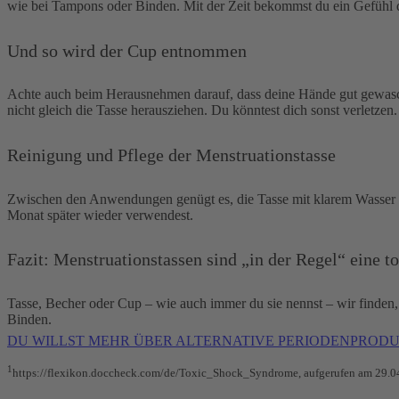
wie bei Tampons oder Binden. Mit der Zeit bekommst du ein Gefühl da
Und so wird der Cup entnommen
Achte auch beim Herausnehmen darauf, dass deine Hände gut gewasch
nicht gleich die Tasse herausziehen. Du könntest dich sonst verletze
Reinigung und Pflege der Menstruationstasse
Zwischen den Anwendungen genügt es, die Tasse mit klarem Wasser au
Monat später wieder verwendest.
Fazit: Menstruationstassen sind „in der Regel“ eine t
Tasse, Becher oder Cup – wie auch immer du sie nennst – wir finden,
Binden.
DU WILLST MEHR ÜBER ALTERNATIVE PERIODENPRODU
1
https://flexikon.doccheck.com/de/Toxic_Shock_Syndrome, aufgerufen am 29.0