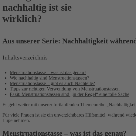
nachhaltig ist sie
wirklich?
Aus unserer Serie: Nachhaltigkeit währen
Inhaltsverzeichnis
Menstruationstasse – was ist das genau?
Wie nachhaltig sind Menstruationstassen?
Menstruationstasse – gibt es auch Nachteile?
Tipps zur richtigen Verwendung von Menstruationstassen
Fazit: Menstruationstassen sind „in der Regel“ eine tolle Sache
Es geht weiter mit unserer fortlaufenden Themenreihe „Nachhaltigke
Für viele Frauen ist sie ein unverzichtbares Hilfsmittel, während wi
Lupe nehmen.
Menstruationstasse – was ist das genau?