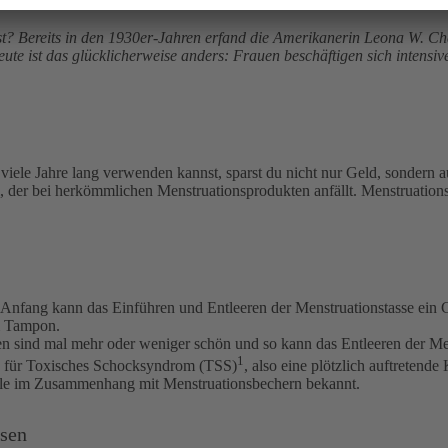
u ist? Bereits in den 1930er-Jahren erfand die Amerikanerin Leona W. 
e ist das glücklicherweise anders: Frauen beschäftigen sich intensi
e viele Jahre lang verwenden kannst, sparst du nicht nur Geld, sonder
r bei herkömmlichen Menstruationsprodukten anfällt. Menstruationstas
nfang kann das Einführen und Entleeren der Menstruationstasse ein Ge
m Tampon.
ten sind mal mehr oder weniger schön und so kann das Entleeren der Me
1
ko für Toxisches Schocksyndrom (TSS)
, also eine plötzlich auftretende
Fälle im Zusammenhang mit Menstruationsbechern bekannt.
ssen